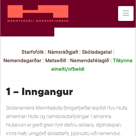
Na
Starfsfólk
|
Námsráðgjafi
|
Skóladagatal
|
Nemendagarðar
|
Matseðill
|
Nemendafélagið
|
Tilkynna
einelti/ofbeldi
1 – Inngangur
Skólanámskrá Menntaskóla Borgarfjarðar skiptist í tvo hluta,
almennan hluta og námsbrautarlýsingar. Í almenna
hlutanum er gerð grein fyrir stefnu skólans, stjórnskipan,
innra mati, umgjörð skólastarfs, þjónustu við nemendur,