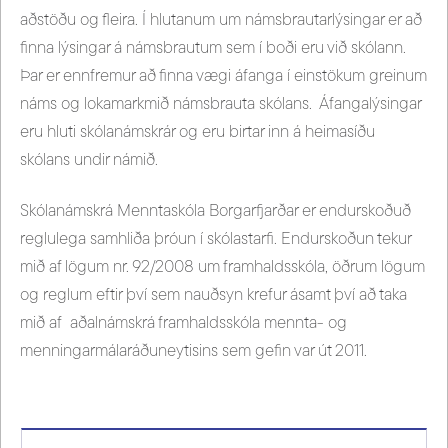
aðstöðu og fleira. Í hlutanum um námsbrautarlýsingar er að
finna lýsingar á námsbrautum sem í boði eru við skólann.
Þar er ennfremur að finna vægi áfanga í einstökum greinum
náms og lokamarkmið námsbrauta skólans. Áfangalýsingar
eru hluti skólanámskrár og eru birtar inn á heimasíðu
skólans undir námið.
Skólanámskrá Menntaskóla Borgarfjarðar er endurskoðuð
reglulega samhliða þróun í skólastarfi. Endurskoðun tekur
mið af lögum nr. 92/2008 um framhaldsskóla, öðrum lögum
og reglum eftir því sem nauðsyn krefur ásamt því að taka
mið af aðalnámskrá framhaldsskóla mennta- og
menningarmálaráðuneytisins sem gefin var út 2011.