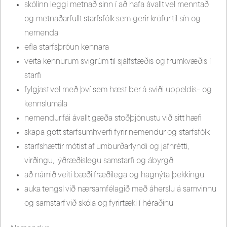
skólinn leggi metnað sinn í að hafa ávallt vel menntað
og metnaðarfullt starfsfólk sem gerir kröfur til sín og
nemenda
efla starfsþróun kennara
veita kennurum svigrúm til sjálfstæðis og frumkvæðis í
starfi
fylgjast vel með því sem hæst ber á sviði uppeldis- og
kennslumála
nemendur fái ávallt gæða stoðþjónustu við sitt hæfi
skapa gott starfsumhverfi fyrir nemendur og starfsfólk
starfshættir mótist af umburðarlyndi og jafnrétti,
virðingu, lýðræðislegu samstarfi og ábyrgð
að námið veiti bæði fræðilega og hagnýta þekkingu
auka tengsl við nærsamfélagið með áherslu á samvinnu
og samstarf við skóla og fyrirtæki í héraðinu