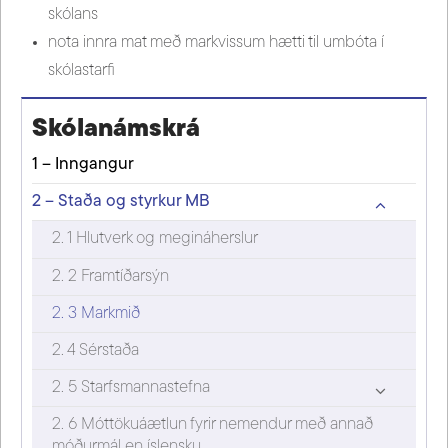
skólans
nota innra mat með markvissum hætti til umbóta í
skólastarfi
Skólanámskrá
1 – Inngangur
2 – Staða og styrkur MB
2. 1 Hlutverk og megináherslur
2. 2 Framtíðarsýn
2. 3 Markmið
2. 4 Sérstaða
2. 5 Starfsmannastefna
2. 6 Móttökuáætlun fyrir nemendur með annað
móðurmál en íslensku