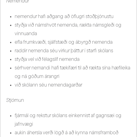
Nemendur
nemendur hafi aðgang að öflugri stoðþjónustu
styðja við námshvöt nemenda, rækta námsgleði og
vinnuanda
efla frumkvæði, sjálfstæði og ábyrgð nemenda
raddir nemenda séu virkur þáttur í starfi skólans
styðja vel við félagslíf nemenda
sérhver nemandi hafi tækifæri til að rækta sína hæfileika
og ná góðum árangri
við skólann séu nemendagarðar
Stjórnun
fjármál og rekstur skólans einkennist af gagnsæi og
jafnvægi
aukin áhersla verði lögð á að kynna námsframboð