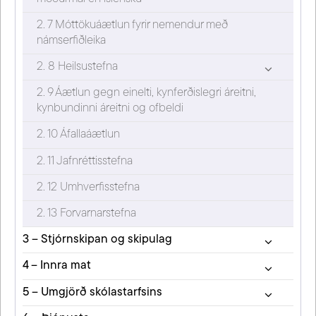
2. 7 Móttökuáætlun fyrir nemendur með
námserfiðleika
2. 8 Heilsustefna
2. 9 Áætlun gegn einelti, kynferðislegri áreitni,
kynbundinni áreitni og ofbeldi
2. 10 Áfallaáætlun
2. 11 Jafnréttisstefna
2. 12 Umhverfisstefna
2. 13 Forvarnarstefna
3 – Stjórnskipan og skipulag
4 – Innra mat
5 – Umgjörð skólastarfsins