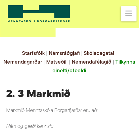
Na
Starfsfólk
|
Námsráðgjafi
|
Skóladagatal
|
Nemendagarðar
|
Matseðill
|
Nemendafélagið
|
Tilkynna
einelti/ofbeldi
2. 3 Markmið
Markmið Menntaskóla Borgarfjarðar eru að:
Nám og gæði kennslu