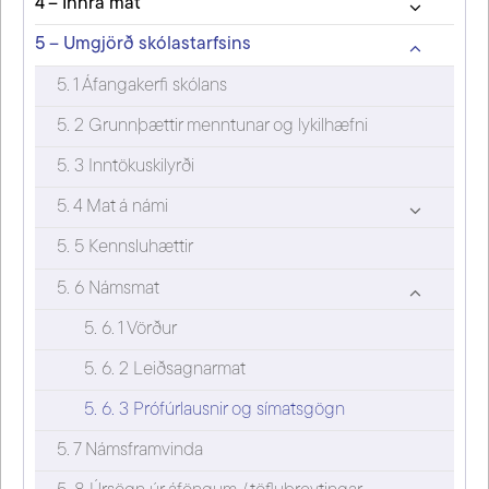
4 – Innra mat
5 – Umgjörð skólastarfsins
5. 1 Áfangakerfi skólans
5. 2 Grunnþættir menntunar og lykilhæfni
5. 3 Inntökuskilyrði
5. 4 Mat á námi
5. 5 Kennsluhættir
5. 6 Námsmat
5. 6. 1 Vörður
5. 6. 2 Leiðsagnarmat
5. 6. 3 Prófúrlausnir og símatsgögn
5. 7 Námsframvinda