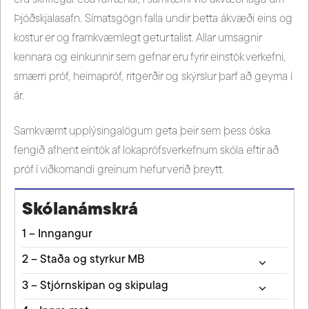
Þjóðskjalasafn. Símatsgögn falla undir þetta ákvæði eins og
kostur er og framkvæmlegt getur talist. Allar umsagnir
kennara og einkunnir sem gefnar eru fyrir einstök verkefni,
smærri próf, heimapróf, ritgerðir og skýrslur þarf að geyma í
ár.
Samkvæmt upplýsingalögum geta þeir sem þess óska
fengið afhent eintök af lokaprófsverkefnum skóla eftir að
próf í viðkomandi greinum hefur verið þreytt.
Skólanámskrá
1 – Inngangur
2 – Staða og styrkur MB
3 – Stjórnskipan og skipulag