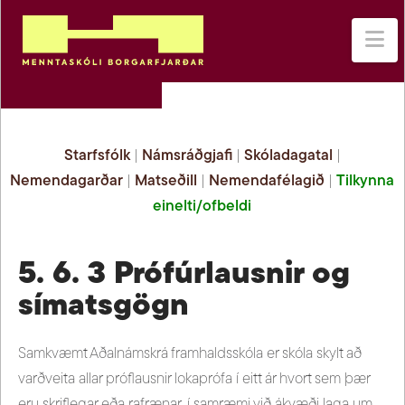
Na
Starfsfólk
|
Námsráðgjafi
|
Skóladagatal
|
Nemendagarðar
|
Matseðill
|
Nemendafélagið
|
Tilkynna
einelti/ofbeldi
5. 6. 3 Prófúrlausnir og
símatsgögn
Samkvæmt Aðalnámskrá framhaldsskóla er skóla skylt að
varðveita allar próflausnir lokaprófa í eitt ár hvort sem þær
eru skriflegar eða rafrænar, í samræmi við ákvæði laga um