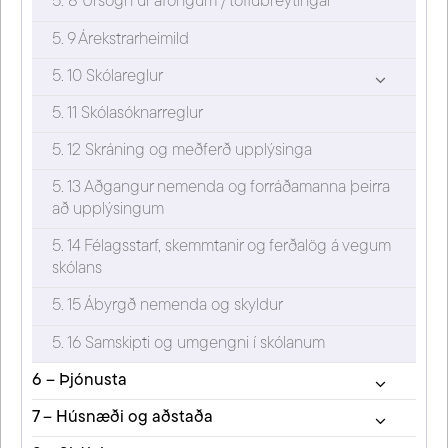
5. 8 Úrsögn úr áföngum / töflubreytingar
5. 9 Árekstrarheimild
5. 10 Skólareglur
5. 11 Skólasóknarreglur
5. 12 Skráning og meðferð upplýsinga
5. 13 Aðgangur nemenda og forráðamanna þeirra
að upplýsingum
5. 14 Félagsstarf, skemmtanir og ferðalög á vegum
skólans
5. 15 Ábyrgð nemenda og skyldur
5. 16 Samskipti og umgengni í skólanum
6 – Þjónusta
7 – Húsnæði og aðstaða