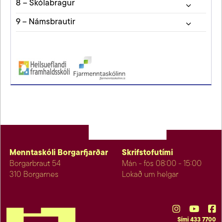
8 – Skólabragur
9 – Námsbrautir
Menntaskóli Borgarfjarðar
Skrifstofutími
Borgarbraut 54
Mán - fös 08:00 - 15:00
310 Borgarnes
Lokað um helgar
Sími 433 7700