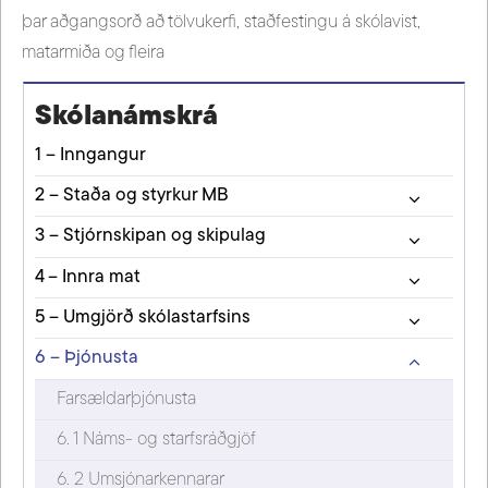
þar aðgangsorð að tölvukerfi, staðfestingu á skólavist,
matarmiða og fleira
Skólanámskrá
1 – Inngangur
2 – Staða og styrkur MB
3 – Stjórnskipan og skipulag
4 – Innra mat
5 – Umgjörð skólastarfsins
6 – Þjónusta
Farsældarþjónusta
6. 1 Náms- og starfsráðgjöf
6. 2 Umsjónarkennarar