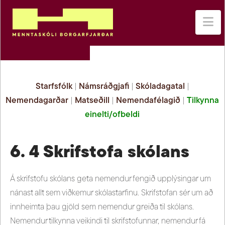
Na
Starfsfólk
|
Námsráðgjafi
|
Skóladagatal
|
Nemendagarðar
|
Matseðill
|
Nemendafélagið
|
Tilkynna
einelti/ofbeldi
6. 4 Skrifstofa skólans
Á skrifstofu skólans geta nemendur fengið upplýsingar um
nánast allt sem viðkemur skólastarfinu. Skrifstofan sér um að
innheimta þau gjöld sem nemendur greiða til skólans.
Nemendur tilkynna veikindi til skrifstofunnar, nemendur fá