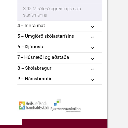
3. 12 Meðferð ágreiningsmála
starfsmanna
4 – Innra mat
5 – Umgjörð skólastarfsins
6 – Þjónusta
7 – Húsnæði og aðstaða
8 – Skólabragur
9 – Námsbrautir