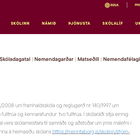
mo
INNA
SKÓLINN
NÁMIÐ
ÞJÓNUSTA
SKÓLALÍF
U
Skóladagatal
|
Nemendagarðar
|
Matseðill
|
Nemendafélag
 92/2008 um framhaldsskóla og reglugerð nr. 140/1997 um
ulltrúa og kennarafundur tvo fulltrúa. Í skólaráði sitja einnig
al vera skólameistara til samráðs og aðstoðar um ýmis málefni í
finna á heimasíðu skólans
https://menntaborg.is/skolinn/stjorn-