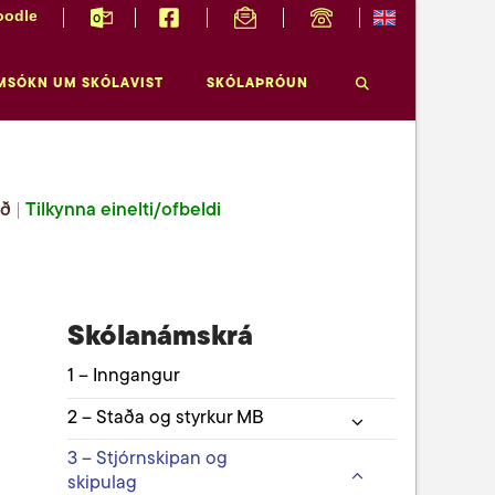
odle
MSÓKN UM SKÓLAVIST
SKÓLAÞRÓUN
ið
|
Tilkynna einelti/ofbeldi
Skólanámskrá
1 – Inngangur
2 – Staða og styrkur MB
3 – Stjórnskipan og
skipulag