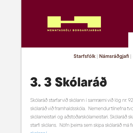
Starfsfólk
|
Námsráðgjafi
|
3. 3 Skólaráð
Skólaráð starfar við skólann í samræmi við lög nr.
skólaráð við framhaldsskóla. Nemendur tilnefna tvo f
skólameistari og aðstoðarskólameistari. Skólaráð sk
starfi skólans. Nöfn þeirra sem skipa skólaráð má 