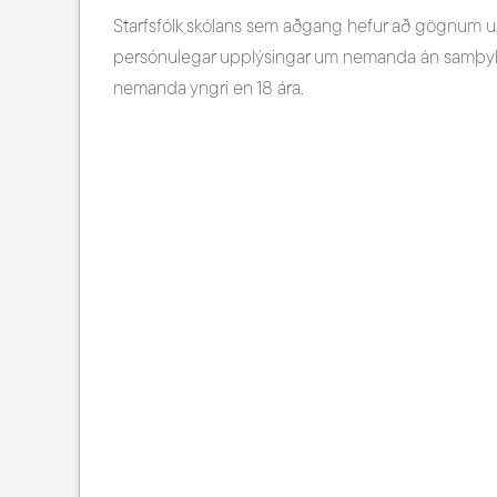
Starfsfólk skólans sem aðgang hefur að gögnum um
persónulegar upplýsingar um nemanda án samþykk
nemanda yngri en 18 ára.