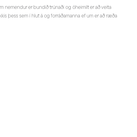
 nemendur er bundið trúnaði og óheimilt er að veita
is þess sem í hlut á og forráðamanna ef um er að ræða