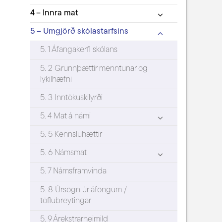
4 – Innra mat
5 – Umgjörð skólastarfsins
5. 1 Áfangakerfi skólans
5. 2 Grunnþættir menntunar og
lykilhæfni
5. 3 Inntökuskilyrði
5. 4 Mat á námi
5. 5 Kennsluhættir
5. 6 Námsmat
5. 7 Námsframvinda
5. 8 Úrsögn úr áföngum /
töflubreytingar
5. 9 Árekstrarheimild