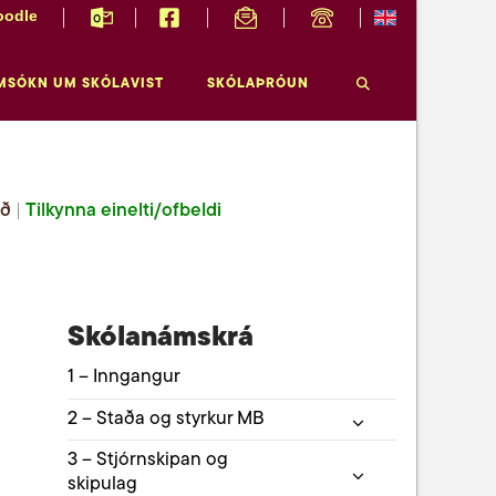
odle
MSÓKN UM SKÓLAVIST
SKÓLAÞRÓUN
ið
|
Tilkynna einelti/ofbeldi
Skólanámskrá
1 – Inngangur
2 – Staða og styrkur MB
3 – Stjórnskipan og
skipulag