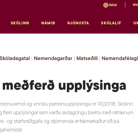
mo
INNA
SKÓLINN
NÁMIÐ
ÞJÓNUSTA
SKÓLALÍF
U
Skóladagatal
|
Nemendagarðar
|
Matseðill
|
Nemendafélag
g meðferð upplýsinga
rsónuvernd og vinnslu persónuupplýsinga nr. 90/2018. Skólinn
g fleiri upplýsingar sem varða skólagöngu þeirra með rafrænum
- og starfsráðgjafa og stjórnenda er takmarkaður við þá
agaheimildir.