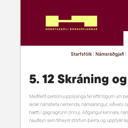
Starfsfólk
|
Námsráðgjafi
|
5. 12 Skráning o
Meðferð persónuupplýsinga fer eftir lögum um pe
skráir námsferla nemenda, námsárangur, viðveru o
hætti í gagnagrunn (Innu). Aðgangur kennara, náms
nauðsyn sem tilheyrir störfum þeirra og uppfyllir l