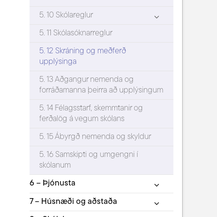
5. 10 Skólareglur
5. 11 Skólasóknarreglur
5. 12 Skráning og meðferð
upplýsinga
5. 13 Aðgangur nemenda og
forráðamanna þeirra að upplýsingum
5. 14 Félagsstarf, skemmtanir og
ferðalög á vegum skólans
5. 15 Ábyrgð nemenda og skyldur
5. 16 Samskipti og umgengni í
skólanum
6 – Þjónusta
7 – Húsnæði og aðstaða